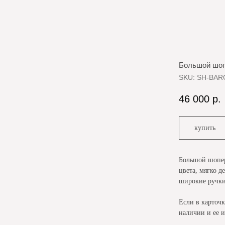
Большой шоп
SKU:
SH-BAR
46 000
р.
купить
Большой шопер
цвета, мягко д
широкие ручки
Если в карточк
наличии и ее и