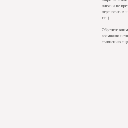
плеча и не вре
переносить в 
т.п.).
Обратите вним
возможно нето
сравнению с цв