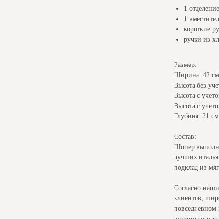
1 отделение
1 вместите
короткие р
ручки из х
Размер:
Ширина: 42 см
Высота без уче
Высота с учет
Высота с учето
Глубина: 21 см
Состав:
Шопер выполне
лучших италья
подклад из мяг
Согласно наш
клиентов, широ
повседневном 
ширины и плот