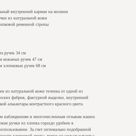
льный внутренний карман на молнии
учки из натуральной кожи
лопковой ременной стропы
та ручек 34 см
ом кожаных ручек 47 см
м хлопковых ручек 68 см
н из натуральной кожи теленка от одной из
нских фабрик, фактурной выделки, внутренний
кой алькантары контрастного красного цвета.
им наблюдениям и многочисленным отзывам наших
кие ручки из хлопка гораздо удобнее в
использовании. За счет оптимально подобранной
ности хлопковой ленты, ручки не соскальзывают с