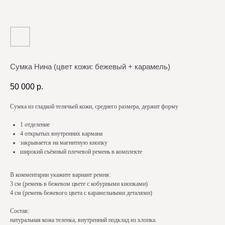
Сумка Нина (цвет кожи: бежевый + карамель)
50 000
р.
Сумка из гладкой телячьей кожи, среднего размера, держит форму
1 отделение
4 открытых внутренних кармана
закрывается на магнитную кнопку
широкий съёмный плечевой ремень в комплекте
В комментарии укажите вариант ремня:
3 см (ремень в бежевом цвете с кобурными кнопками)
4 см (ремень бежевого цвета с карамельными деталями)
Состав:
натуральная кожа теленка, внутренний подклад из хлопка.