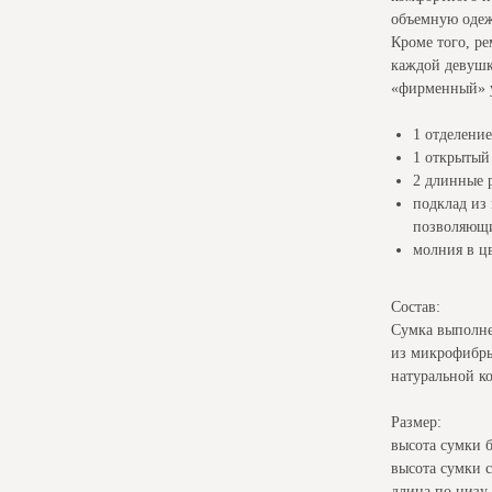
объемную одеж
Кроме того, р
каждой девушке
«фирменный» у
1 отделени
1 открытый
2 длинные 
подклад из
позволяющи
молния в цв
Состав:
Сумка выполне
из микрофибры
натуральной к
Размер:
высота сумки б
высота сумки 
длина по низу