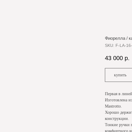
Фиорелла / 
SKU:
F-LA-16
43 000
р.
купить
Первая в лине
Изготовлена и
Mastrotto.
Хорошо держит
конструкции.
Тонкие ручки 
комфортного н