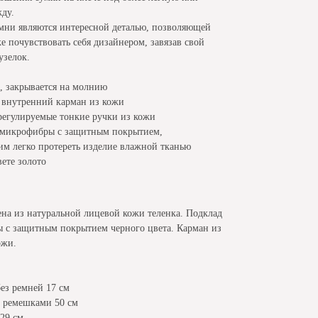
ду.
емни являются интересной деталью, позволяющей
 почувствовать себя дизайнером, завязав свой
зелок.
е, закрывается на молнию
 внутренний карман из кожи
регулируемые тонкие ручки из кожи
 микрофибры с защитным покрытием,
м легко протереть изделие влажной тканью
ете золото
на из натуральной лицевой кожи теленка. Подклад
 с защитным покрытием черного цвета. Карман из
ожи.
ез ремней 17 см
с ремешками 50 см
 29 см