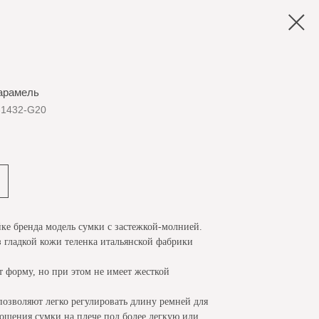
карамель
-1432-G20
йке бренда модель сумки с застежкой-молнией.
з гладкой кожи теленка итальянской фабрики
 форму, но при этом не имеет жесткой
позволяют легко регулировать длину ремней для
ошения сумки на плече под более легкую или