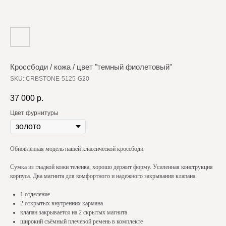
Кроссбоди / кожа / цвет "темный фиолетовый"
SKU:
CRBSTONE-5125-G20
37 000
р.
Цвет фурнитуры
Обновленная модель нашей классической кроссбоди.
Сумка из гладкой кожи теленка, хорошо держит форму. Усиленная конструкция
корпуса. Два магнита для комфортного и надежного закрывания клапана.
1 отделение
2 открытых внутренних кармана
клапан закрывается на 2 скрытых магнита
широкий съёмный плечевой ремень в комплекте